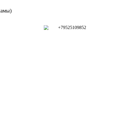
рамы)
+79525109852